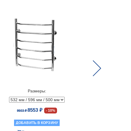
Next
Размеры:
8553 ₽
10%
9503 ₽
60672 ₽
ДОБАВИТЬ В КОРЗИНУ
ДОБАВ