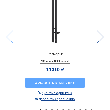
Previous
Next
Размеры:
56816 ₽
10%
63129 ₽
РЗИНУ
ДОБАВИТЬ В КОРЗИНУ
 клик
Купить в один клик
внению
Добавить к сравнению