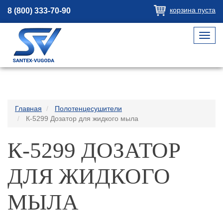
корзина пуста
8 (800) 333-70-90
Toggl
navig
Главная
Полотенцесушители
К-5299 Дозатор для жидкого мыла
К-5299 ДОЗАТОР
ДЛЯ ЖИДКОГО
МЫЛА