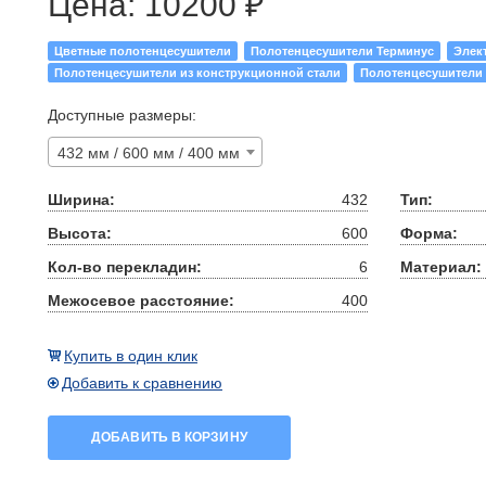
Цена:
10200 ₽
Цветные полотенцесушители
Полотенцесушители Терминус
Элек
Полотенцесушители из конструкционной стали
Полотенцесушители
Доступные размеры:
432 мм / 600 мм / 400 мм
Ширина:
432
Тип:
Высота:
600
Форма:
Кол-во перекладин:
6
Материал:
Межосевое расстояние:
400
Купить в один клик
Добавить к сравнению
ДОБАВИТЬ В КОРЗИНУ