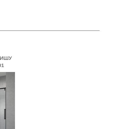
НИШУ
01
ЫЙ