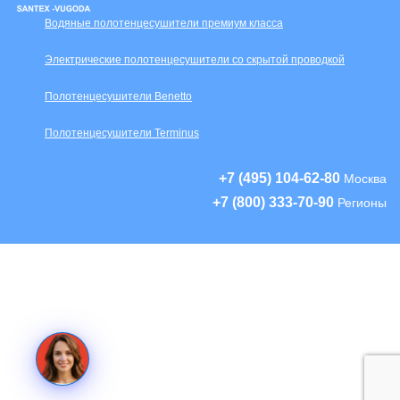
Водяные полотенцесушители премиум класса
Электрические полотенцесушители со скрытой проводкой
Полотенцесушители Benetto
Полотенцесушители Terminus
+7 (495) 104-62-80
Москва
+7 (800) 333-70-90
Регионы