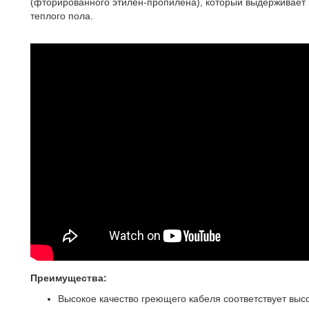
(фторированного этилен-пропилена), который выдерживает п
теплого пола.
Преимущества:
Высокое качество греющего кабеля соответствует высо