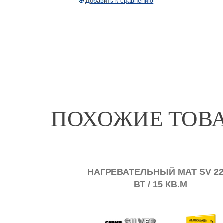
Добавить к сравнению
ПОХОЖИЕ ТОВ
МАТ SV 1800
НАГРЕВАТЕЛЬНЫЙ МАТ SV 22
В.М
ВТ / 15 КВ.М