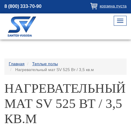
корзина пуста
8 (800) 333-70-90
Toggl
navig
Главная
Теплые полы
Нагревательный мат SV 525 Вт / 3,5 кв.м
НАГРЕВАТЕЛЬНЫЙ
МАТ SV 525 ВТ / 3,5
КВ.М