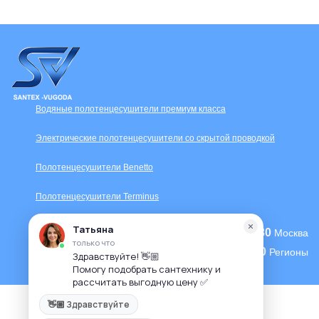
Водяные полотенцесушители премиум класса
Электрические полотенцесушители со скрытой проводкой
Полотенцесушители Benetto
Полотенцесушители Terminus
+7 (495) 104-62-80
Москва
+7 (800) 333-70-90
Регионы