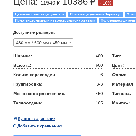
Цена:
10386 ₽
11540 ₽
10%
Цветные полотенцесушители
Полотенцесушители Терминус
Элек
Полотенцесушители из конструкционной стали
Полотенцесушители
Доступные размеры:
480 мм / 600 мм / 450 мм
Ширина:
480
Тип:
Высота:
600
Цвет:
Кол-во перекладин:
6
Форма:
Группировка:
3-3
Материал:
Межосевое расстояние:
450
Тип шва:
Теплоотдача:
105
Монтаж:
Купить в один клик
Добавить к сравнению