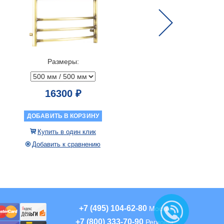
Next
Размеры:
Разме
16300 ₽
45996
51107 ₽
ДОБАВИТЬ В КОРЗИНУ
ДОБАВИТЬ В
Купить в один клик
Купить в 
Добавить к сравнению
Добавить к
+7 (495) 104-62-80
Москва
+7 (800) 333-70-90
Регионы