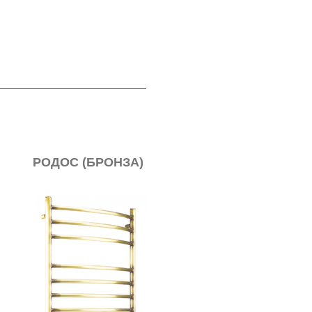
РОДОС (БРОНЗА)
SV-219 (ЭЛЕК
ПОЛОТЕНЦЕ