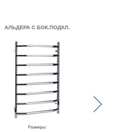
ЬДЕРА С БОК.ПОДКЛ.
НИЦЦА (Б
Next
Размеры:
Разме