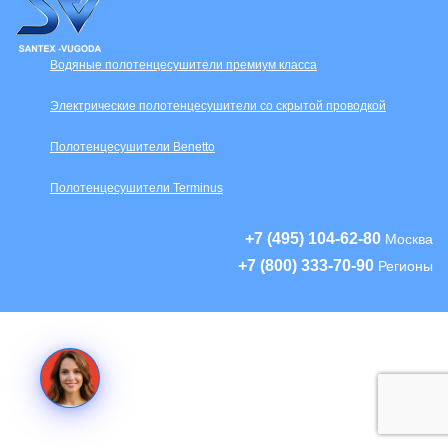
Водяные полотенцесушители премиум класса
Электрические полотенцесушители со скрытой проводкой
Полотенцесушители Benetto
Полотенцесушители Terminus
+7 (495) 104-62-80
Москва
+7 (800) 333-70-90
Регионы