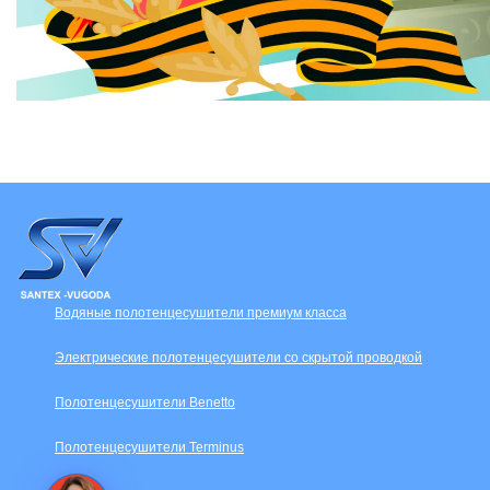
Водяные полотенцесушители премиум класса
Электрические полотенцесушители со скрытой проводкой
Полотенцесушители Benetto
Полотенцесушители Terminus