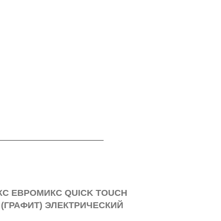
КС ЕВРОМИКС QUICK TOUCH
"НОТО" КС 
(ГРАФИТ) ЭЛЕКТРИЧЕСКИЙ
900
ЛОТЕНЦЕСУШИТЕЛЬ TERMINUS