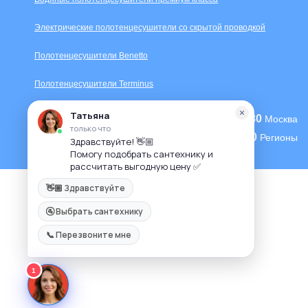
Электрические полотенцесушители со скрытой проводкой
Полотенцесушители Benetto
Полотенцесушители Terminus
+7 (495) 104-62-80
Москва
+7 (800) 333-70-90
Регионы