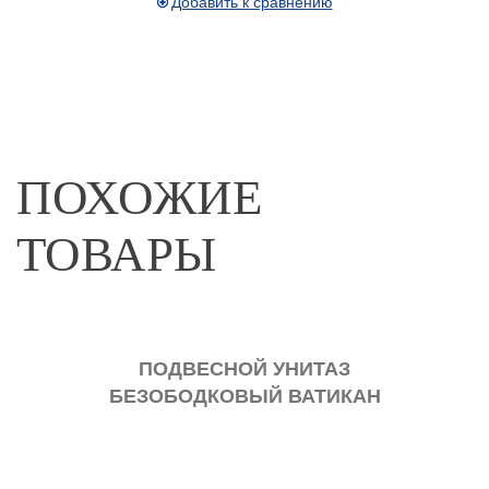
Добавить к сравнению
ПОХОЖИЕ
ТОВАРЫ
ПАКТ
ПОДВЕСНОЙ УНИТАЗ
НАП
АН
БЕЗОБОДКОВЫЙ ВАТИКАН
Б
490Х340 БЕЛЫЙ