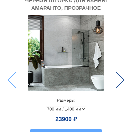
ЧЕРНАЯ ШТОРКА ДЛЯ ВАННЫ
ЧЕ
АМАРАНТО, ПРОЗРАЧНОЕ
ГАЛ
СТЕКЛО
Previous
Next
Размеры:
23900 ₽